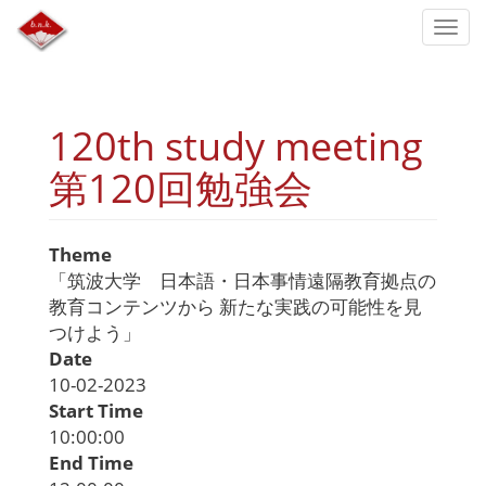
Skip
Togg
to
navi
main
content
120th study meeting
第120回勉強会
Theme
「筑波大学 日本語・日本事情遠隔教育拠点の
教育コンテンツから 新たな実践の可能性を見
つけよう」
Date
10-02-2023
Start Time
10:00:00
End Time