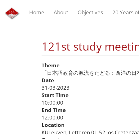
Main
Skip
Home
About
Objectives
20 Years o
to
navigation
main
content
121st study me
Theme
「日本語教育の源流をたどる：西洋の日
Date
31-03-2023
Start Time
10:00:00
End Time
12:00:00
Location
KULeuven, Letteren 01.52 Jos Cretenza