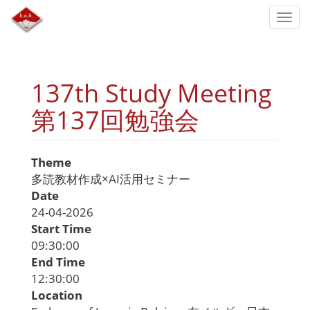
Skip
Togg
to
navi
main
content
137th Study Meeting
第137回勉強会
Theme
多読教材作成×AI活用セミナー
Date
24-04-2026
Start Time
09:30:00
End Time
12:30:00
Location