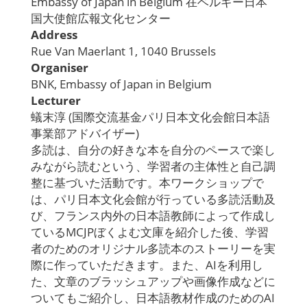
Embassy of Japan in Belgium 在ベルギー日本
国大使館広報文化センター
Address
Rue Van Maerlant 1, 1040 Brussels
Organiser
BNK, Embassy of Japan in Belgium
Lecturer
蟻末淳 (国際交流基金パリ日本文化会館日本語
事業部アドバイザー)
多読は、自分の好きな本を自分のペースで楽し
みながら読むという、学習者の主体性と自己調
整に基づいた活動です。本ワークショップで
は、パリ日本文化会館が行っている多読活動及
び、フランス内外の日本語教師によって作成し
ている
MCJP
ぼくよむ文庫を紹介した後、学習
者のためのオリジナル多読本のストーリーを実
際に作っていただきます。また、
AI
を利用し
た、文章のブラッシュアップや画像作成などに
ついてもご紹介し、日本語教材作成のための
AI