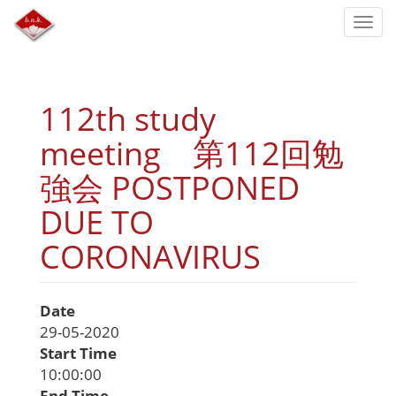
Skip
Togg
to
navi
main
content
112th study
meeting 第112回勉
強会 POSTPONED
DUE TO
CORONAVIRUS
Date
29-05-2020
Start Time
10:00:00
End Time